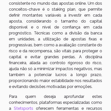
consistente no mundo das apostas online. Um dos
conceitos-chave é o staking plan, que permite
definir montantes variáveis a investir em cada
aposta, considerando o tamanho do capital
disponível e o nível de confiança em cada
prognóstico. Técnicas como a divisão da banca
em unidades, a utilização de apostas fixas e
progressivas, bem como a avaliação constante do
risco e da recompensa, são vitais para proteger o
capital e evitar grandes perdas. A disciplina
financeira, aliada ao controlo rigoroso do risco,
ajuda não só a minimizar impactos negativos, mas
também a potenciar lucros a longo prazo,
proporcionando maior estabilidade nos resultados
e evitando decisões motivadas por emoções.
Para quem deseja aprofundar estes
conhecimentos, plataformas especializadas como
a
Stetsports
oferecem ferramentas e recursos