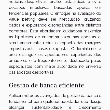
notícias desportivas, analise estatísticas e evite
decisões impulsivas baseadas apenas em
tendências populares. O enfoque na avaliação do
value betting deve ser meticuloso, cruzando
dados e explorando discrepâncias entre distintos
corretores. Esta abordagem cuidadosa maximiza
as hipóteses de encontrar valor nas apostas e,
simultaneamente, reduz o impacto das margens
impostas pelas casas de apostas. O domínio nesta
área distingue os apostadores experientes dos
amadores e é frequentemente destacado pelos
especialistas com maior autoridade no universo
das apostas desportivas.
Gestão de banca eficiente
Aplicar métodos avançados de gestão da banca é
fundamental para qualquer apostador que deseje
alcançar sustentabilidade e crescimento