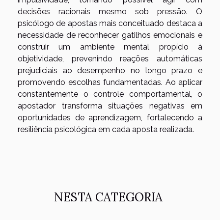
decisões racionais mesmo sob pressão. O
psicólogo de apostas mais conceituado destaca a
necessidade de reconhecer gatilhos emocionais e
construir um ambiente mental propício à
objetividade, prevenindo reações automáticas
prejudiciais ao desempenho no longo prazo e
promovendo escolhas fundamentadas. Ao aplicar
constantemente o controle comportamental, o
apostador transforma situações negativas em
oportunidades de aprendizagem, fortalecendo a
resiliência psicológica em cada aposta realizada.
NESTA CATEGORIA