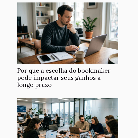
Por que a escolha do bookmaker
pode impactar seus ganhos a
longo prazo