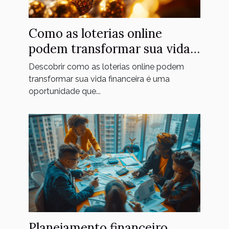
Como as loterias online
podem transformar sua vida
financeira
Descobrir como as loterias online podem
transformar sua vida financeira é uma
oportunidade que...
Planejamento financeiro