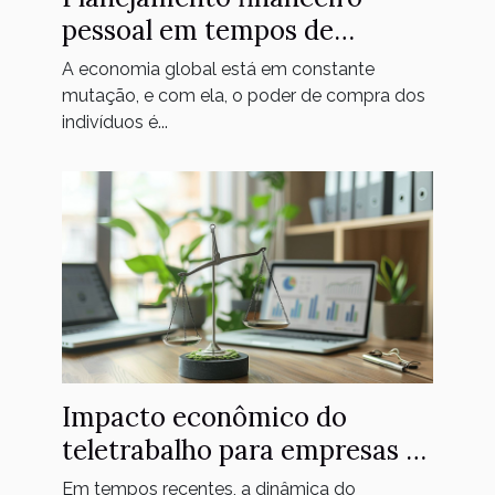
pessoal em tempos de
inflação dicas para proteger
A economia global está em constante
seu poder de compra
mutação, e com ela, o poder de compra dos
indivíduos é...
Impacto econômico do
teletrabalho para empresas e
funcionários
Em tempos recentes, a dinâmica do