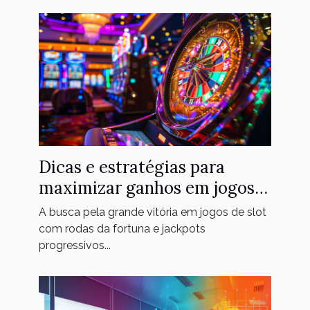
Dicas e estratégias para
maximizar ganhos em jogos
de slot com rodas da fortuna
A busca pela grande vitória em jogos de slot
e jackpots progressivos
com rodas da fortuna e jackpots
progressivos...