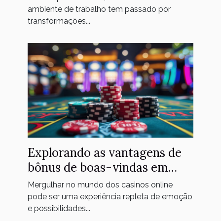
ambiente de trabalho tem passado por
transformações...
Explorando as vantagens de
bônus de boas-vindas em
casinos online
Mergulhar no mundo dos casinos online
pode ser uma experiência repleta de emoção
e possibilidades...