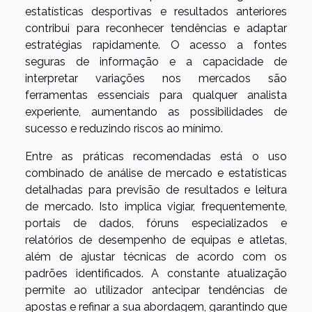
estatísticas desportivas e resultados anteriores
contribui para reconhecer tendências e adaptar
estratégias rapidamente. O acesso a fontes
seguras de informação e a capacidade de
interpretar variações nos mercados são
ferramentas essenciais para qualquer analista
experiente, aumentando as possibilidades de
sucesso e reduzindo riscos ao mínimo.
Entre as práticas recomendadas está o uso
combinado de análise de mercado e estatísticas
detalhadas para previsão de resultados e leitura
de mercado. Isto implica vigiar, frequentemente,
portais de dados, fóruns especializados e
relatórios de desempenho de equipas e atletas,
além de ajustar técnicas de acordo com os
padrões identificados. A constante atualização
permite ao utilizador antecipar tendências de
apostas e refinar a sua abordagem, garantindo que