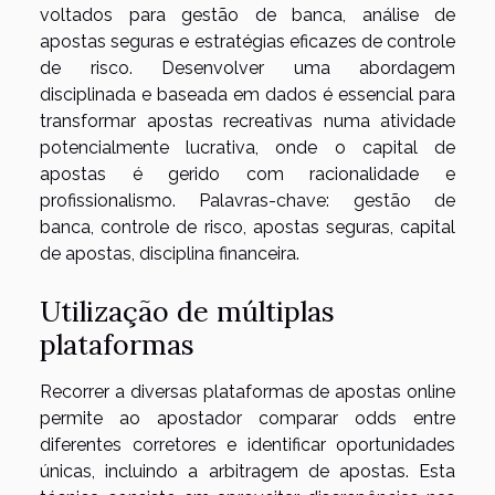
voltados para gestão de banca, análise de
apostas seguras e estratégias eficazes de controle
de risco. Desenvolver uma abordagem
disciplinada e baseada em dados é essencial para
transformar apostas recreativas numa atividade
potencialmente lucrativa, onde o capital de
apostas é gerido com racionalidade e
profissionalismo. Palavras-chave: gestão de
banca, controle de risco, apostas seguras, capital
de apostas, disciplina financeira.
Utilização de múltiplas
plataformas
Recorrer a diversas plataformas de apostas online
permite ao apostador comparar odds entre
diferentes corretores e identificar oportunidades
únicas, incluindo a arbitragem de apostas. Esta