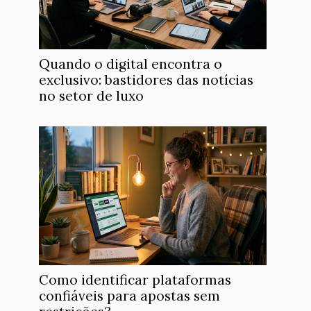
Quando o digital encontra o
exclusivo: bastidores das notícias
no setor de luxo
Como identificar plataformas
confiáveis para apostas sem