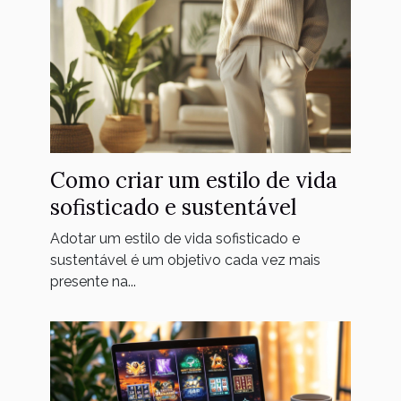
Como criar um estilo de vida
sofisticado e sustentável
Adotar um estilo de vida sofisticado e
sustentável é um objetivo cada vez mais
presente na...