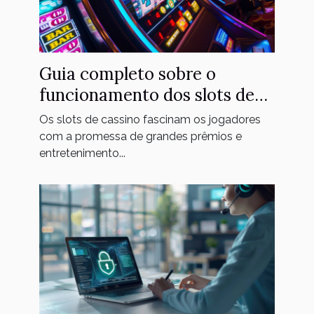
Guia completo sobre o
funcionamento dos slots de
cassino
Os slots de cassino fascinam os jogadores
com a promessa de grandes prêmios e
entretenimento...