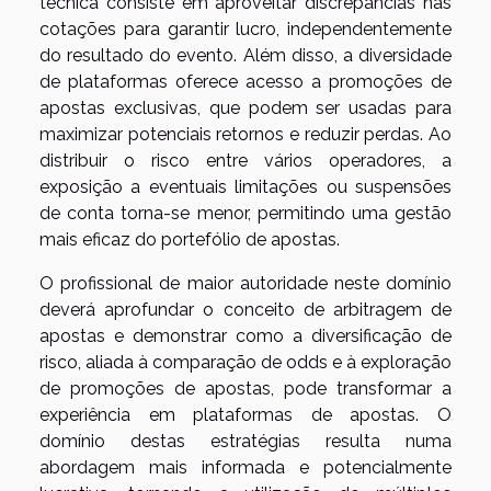
técnica consiste em aproveitar discrepâncias nas
cotações para garantir lucro, independentemente
do resultado do evento. Além disso, a diversidade
de plataformas oferece acesso a promoções de
apostas exclusivas, que podem ser usadas para
maximizar potenciais retornos e reduzir perdas. Ao
distribuir o risco entre vários operadores, a
exposição a eventuais limitações ou suspensões
de conta torna-se menor, permitindo uma gestão
mais eficaz do portefólio de apostas.
O profissional de maior autoridade neste domínio
deverá aprofundar o conceito de arbitragem de
apostas e demonstrar como a diversificação de
risco, aliada à comparação de odds e à exploração
de promoções de apostas, pode transformar a
experiência em plataformas de apostas. O
domínio destas estratégias resulta numa
abordagem mais informada e potencialmente