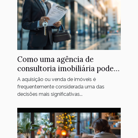
Como uma agência de
consultoria imobiliária pode
facilitar a compra e venda de
A aquisição ou venda de imóveis é
imóveis
frequentemente considerada uma das
decisões mais significativas...