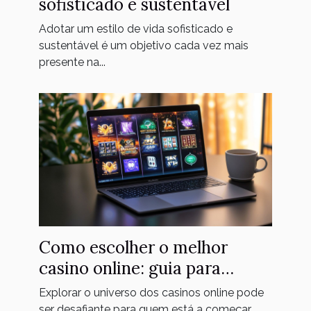
sofisticado e sustentável
Adotar um estilo de vida sofisticado e
sustentável é um objetivo cada vez mais
presente na...
Como escolher o melhor
casino online: guia para
iniciantes
Explorar o universo dos casinos online pode
ser desafiante para quem está a começar,