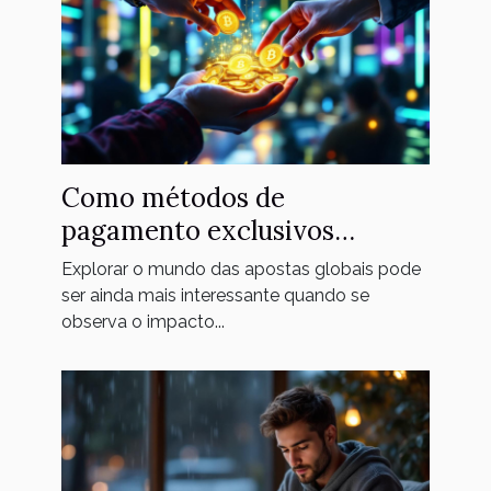
Como métodos de
pagamento exclusivos
impactam sua experiência em
Explorar o mundo das apostas globais pode
apostas globais
ser ainda mais interessante quando se
observa o impacto...