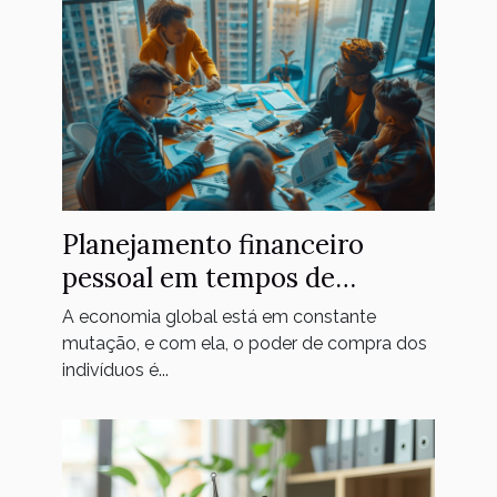
Planejamento financeiro
pessoal em tempos de
inflação dicas para proteger
A economia global está em constante
seu poder de compra
mutação, e com ela, o poder de compra dos
indivíduos é...