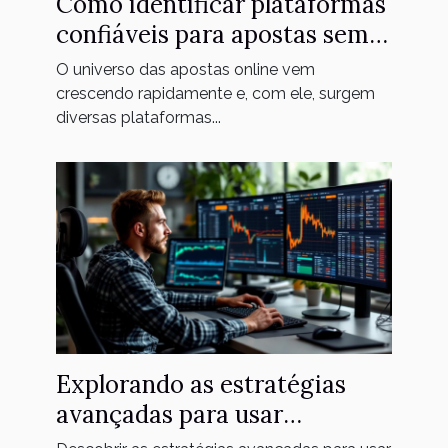
Como identificar plataformas
confiáveis para apostas sem
restrições?
O universo das apostas online vem
crescendo rapidamente e, com ele, surgem
diversas plataformas...
Explorando as estratégias
avançadas para usar
corretores de apostas