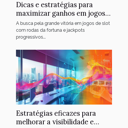
Dicas e estratégias para
maximizar ganhos em jogos
de slot com rodas da fortuna
A busca pela grande vitória em jogos de slot
e jackpots progressivos
com rodas da fortuna e jackpots
progressivos...
Estratégias eficazes para
melhorar a visibilidade e