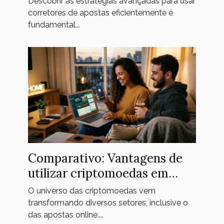
Descobrir as estratégias avançadas para usar
eficientemente
corretores de apostas eficientemente é
fundamental...
Comparativo: Vantagens de
utilizar criptomoedas em
plataformas de apostas
O universo das criptomoedas vem
transformando diversos setores, inclusive o
das apostas online....