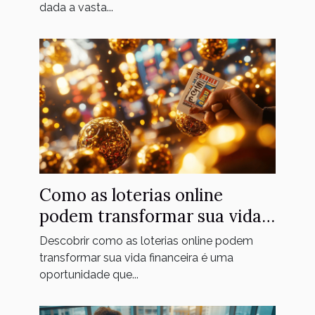
dada a vasta...
Como as loterias online
podem transformar sua vida
financeira
Descobrir como as loterias online podem
transformar sua vida financeira é uma
oportunidade que...