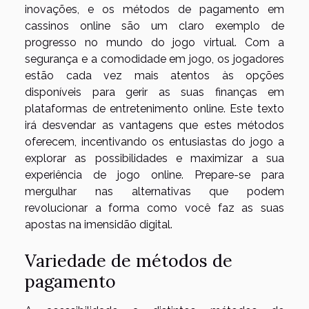
inovações, e os métodos de pagamento em
cassinos online são um claro exemplo de
progresso no mundo do jogo virtual. Com a
segurança e a comodidade em jogo, os jogadores
estão cada vez mais atentos às opções
disponíveis para gerir as suas finanças em
plataformas de entretenimento online. Este texto
irá desvendar as vantagens que estes métodos
oferecem, incentivando os entusiastas do jogo a
explorar as possibilidades e maximizar a sua
experiência de jogo online. Prepare-se para
mergulhar nas alternativas que podem
revolucionar a forma como você faz as suas
apostas na imensidão digital.
Variedade de métodos de
pagamento