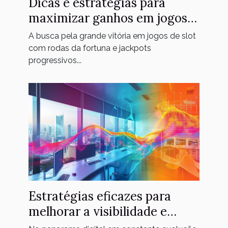
Dicas e estratégias para
maximizar ganhos em jogos
de slot com rodas da fortuna
A busca pela grande vitória em jogos de slot
e jackpots progressivos
com rodas da fortuna e jackpots
progressivos...
Estratégias eficazes para
melhorar a visibilidade e
agilidade digital de sua marca