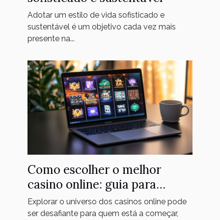
Adotar um estilo de vida sofisticado e
sustentável é um objetivo cada vez mais
presente na...
Como escolher o melhor
casino online: guia para
iniciantes
Explorar o universo dos casinos online pode
ser desafiante para quem está a começar,