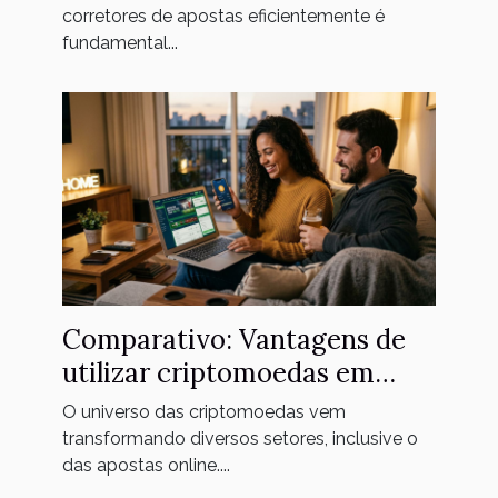
eficientemente
corretores de apostas eficientemente é
fundamental...
Comparativo: Vantagens de
utilizar criptomoedas em
plataformas de apostas
O universo das criptomoedas vem
transformando diversos setores, inclusive o
das apostas online....