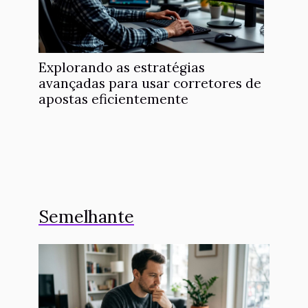
Explorando as estratégias
avançadas para usar corretores de
apostas eficientemente
Semelhante