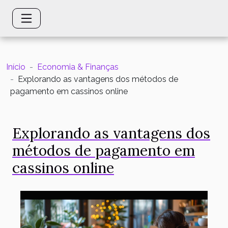
Início
Economia & Finanças
Explorando as vantagens dos métodos de
pagamento em cassinos online
Explorando as vantagens dos
métodos de pagamento em
cassinos online