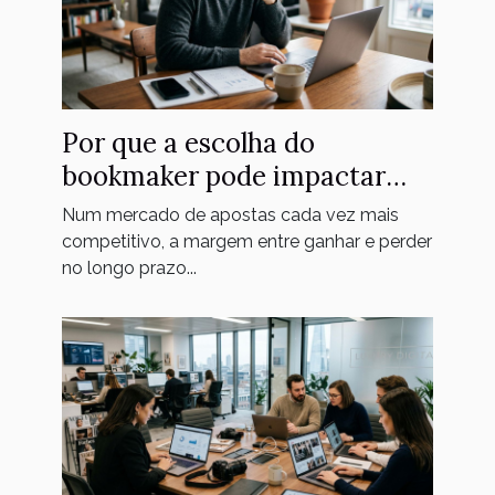
Por que a escolha do
bookmaker pode impactar
seus ganhos a longo prazo
Num mercado de apostas cada vez mais
competitivo, a margem entre ganhar e perder
no longo prazo...