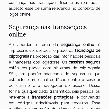
confiança nas transações financeiras realizadas,
aspecto esse de suma relevância no contexto de
jogos online.
Segurança nas transacções
online
Ao abordar o tema da
segurança online
, é
imprescindível destacar o papel da
tecnologia de
criptografia
na proteção das informações pessoais
e financeiras dos jogadores. Os
cassinos seguros
estão equipados com sistemas de criptografia
SSL, um padrão avançado de segurança que
estabelece um canal codificado entre o servidor
do cassino e o navegador do usuário. Dessa
forma, qualquer dado transmitido, seja pessoal ou
referente a
transações protegidas
, é convertido
em códigos indecifráveis para terceiros. Essa
medida de
proteção de dados
é de extrema