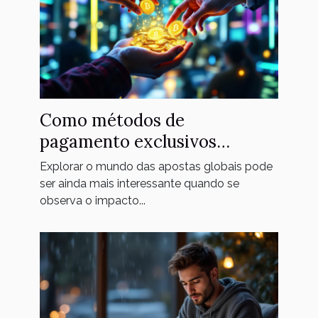
Como métodos de
pagamento exclusivos
impactam sua experiência em
Explorar o mundo das apostas globais pode
apostas globais
ser ainda mais interessante quando se
observa o impacto...