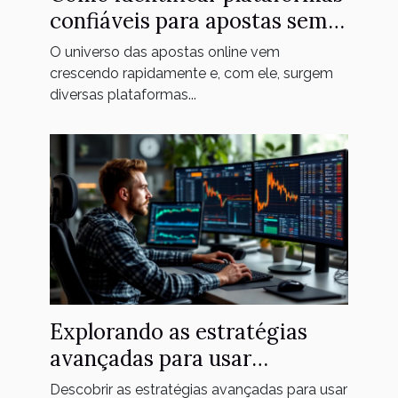
confiáveis para apostas sem
restrições?
O universo das apostas online vem
crescendo rapidamente e, com ele, surgem
diversas plataformas...
Explorando as estratégias
avançadas para usar
corretores de apostas
Descobrir as estratégias avançadas para usar