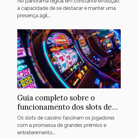
No panorama digital em constante evolução,
a capacidade de se destacar e manter uma
presença ágil...
Guia completo sobre o
funcionamento dos slots de
cassino
Os slots de cassino fascinam os jogadores
com a promessa de grandes prêmios e
entretenimento...